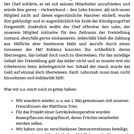
Der Chef erklärte, er sei mit seinem Mitarbeiter unzufrieden und
würde ihm gerne – rückwirkend − den Lohn kürzen. Als sich unser
Mitglied nicht auf dieses eigentümliche Manöver einließ, wurde
ihm gekündigt und er augenblicklich bis Ende der Kündigungsfrist
freigestellt. Zusätzlich wollte der Chef offenbar den Lohn, der
unserem Mitglied inklusive für den Zeitraum der Freistellung
zustand, ebenfalls gerne einkassieren. Jedenfalls blieb die Zahlung
aus. Höfliche aber bestimmte Mails und Anrufe durch einen
Genossen der FAU Koblenz konnten ihn schließlich davon
überzeugen, das Gehalt doch noch zu überweisen. Für das anteilige
Gehalt der Freistellung galt das leider nicht und so musste erst ein
Gütetermin beim Arbeitsgericht her. Sobald der stand, wurde das
Geld auf einmal doch überwiesen. Fazit: Lohnraub muss man nicht
hinnehmen und Solidarität hilft.
Was wir u.a. sonst noch so getan haben:
Wir wandern wieder, u. a. am 1. Mai gemeinsam mit unseren
FreundInnen der Plattform Trier.
Für das Projekt einer Getränkekooperative wurden
Rosenpflanzen eingepflanzt, deren Früchte verarbeitet
werden sollen.
Wir haben uns an verschiedenen Demonstrationen beteiligt,