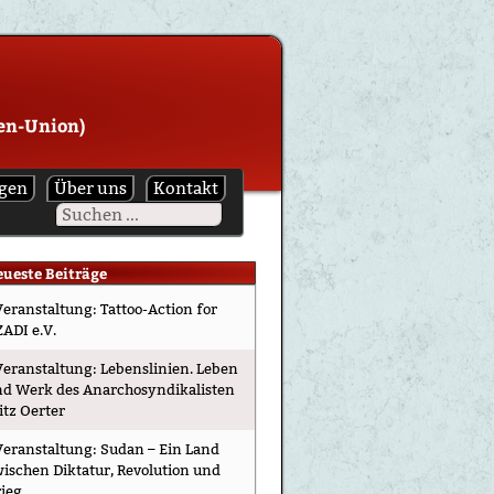
nen-Union)
ngen
Über uns
Kontakt
eueste Beiträge
Veranstaltung: Tattoo-Action for
ADI e.V.
Veranstaltung: Lebenslinien. Leben
nd Werk des Anarchosyndikalisten
itz Oerter
Veranstaltung: Sudan – Ein Land
ischen Diktatur, Revolution und
ieg