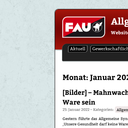
Skip
All
to
content
Websit
Aktuell
Gewerkschaftlic
Monat:
Januar 20
[Bilder] – Mahnwach
Ware sein
23. Januar 2022
– Kategorien:
Allge
Gestern führte das Allgemeine Sy
‚Unsere Gesundheit darf keine Ware