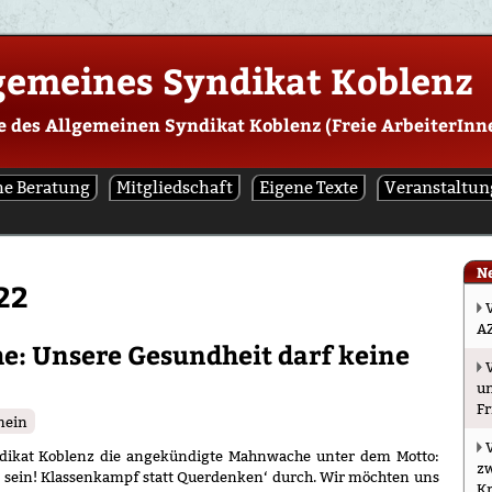
gemeines Syndikat Koblenz
e des Allgemeinen Syndikat Koblenz (Freie ArbeiterIn
he Beratung
Mitgliedschaft
Eigene Texte
Veranstaltu
N
22
AZ
e: Unsere Gesundheit darf keine
u
Fr
mein
ndikat Koblenz die angekündigte Mahnwache unter dem Motto:
zw
 sein! Klassenkampf statt Querdenken‘ durch. Wir möchten uns
Kr