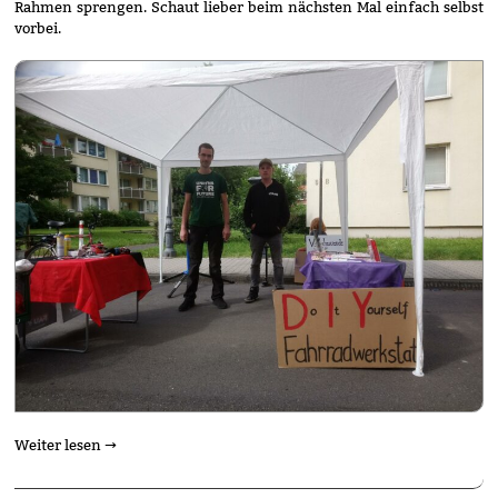
Rahmen sprengen. Schaut lieber beim nächsten Mal einfach selbst
vorbei.
„DIY-
Weiter lesen
→
Fahrradwerkstatt
auf