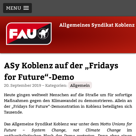
MENU
Skip
Allgemeines Syndikat Koblenz
to
content
ASy Koblenz auf der „Fridays
for Future“-Demo
20. September 2019
– Kategorien:
Allgemein
Heute gingen weltweit Menschen auf die Straße um für sofortige
Maßnahmen gegen den Klimawandel zu demonstrieren. Allein an
der „Fridays for Future“-Demonstration in Koblenz beteiligten sich
Tausende.
Unions for
Das Allgemeine Syndikat Koblenz war unter dem Motto
Future – System Change, not Climate Change
im
antikapitalistischen Block der Demo vertreten. Denn ohne einen